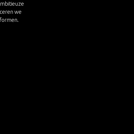
 ambitieuze
uceren we
tformen.