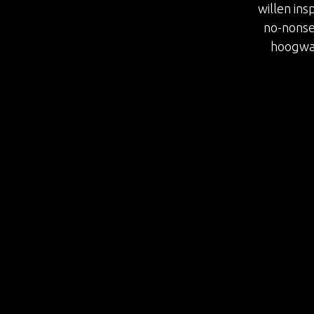
willen ins
no-nonse
hoogwaa