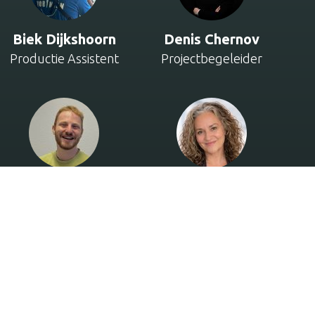
Biek Dijkshoorn
Denis Chernov
Productie Assistent
Projectbegeleider
Faas Vriend
Femke Wolthers
Redacteur
Personal Assistent &
Office Manager