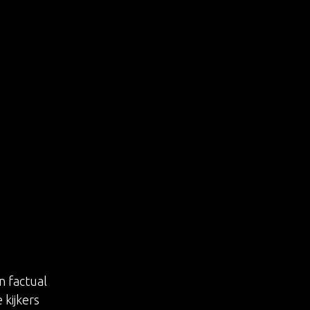
t
n factual
kijkers