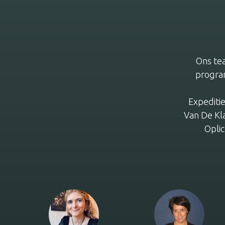
Ons tea
progra
Expeditie
Van De Kl
Opli