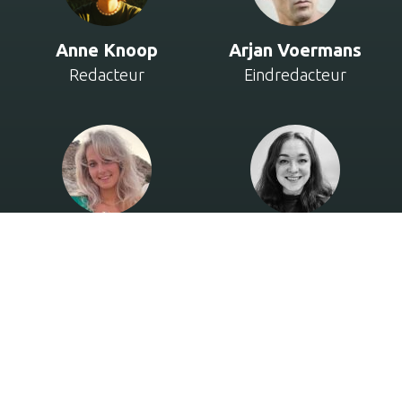
Anne Knoop
Arjan Voermans
Redacteur
Eindredacteur
Eline Geerts
Esther Salomons
Redacteur/Verslaggever
Projectbegeleider