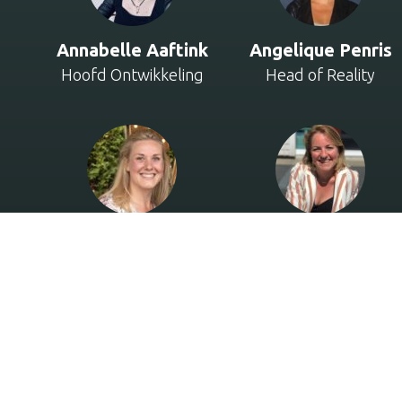
Annabelle Aaftink
Angelique Penris
Hoofd Ontwikkeling
Head of Reality
Dide Blokland
Dorieke Tiktak
Productieleider
Productieleider