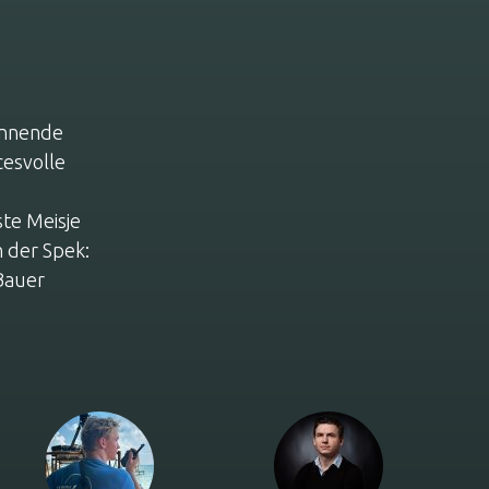
winnende
esvolle
ste Meisje
 der Spek:
Bauer