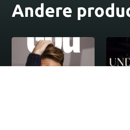
Andere produc
God ik ben gay
Unde