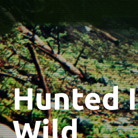
Hunted 
Wild