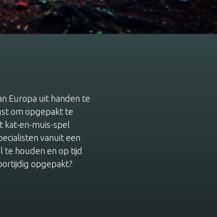
an Europa uit handen te
ngst om opgepakt te
t kat-en-muis-spel
ecialisten vanuit een
l te houden en op tijd
oortijdig opgepakt?