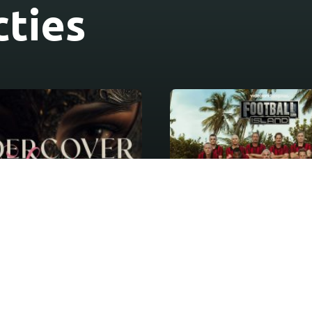
ties
Adventure reality
rcover Lover
Football Island